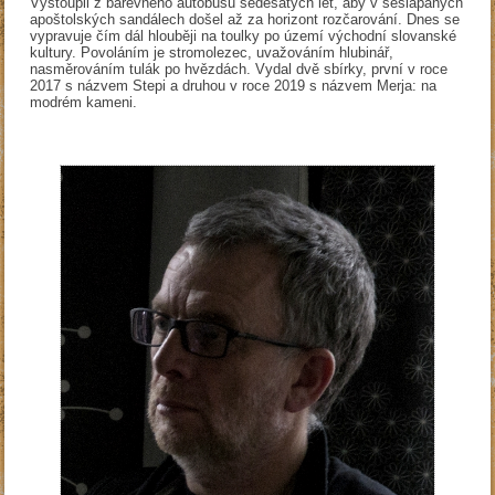
Vystoupil z barevného autobusu šedesátých let, aby v sešlapaných
apoštolských sandálech došel až za horizont rozčarování. Dnes se
vypravuje čím dál hlouběji na toulky po území východní slovanské
kultury. Povoláním je stromolezec, uvažováním hlubinář,
nasměrováním tulák po hvězdách. Vydal dvě sbírky, první v roce
2017 s názvem Stepi a druhou v roce 2019 s názvem Merja: na
modrém kameni.